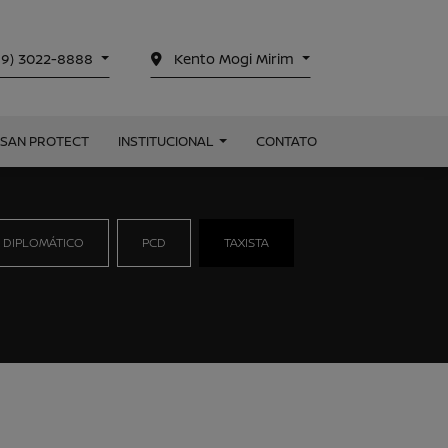
19) 3022-8888
Kento Mogi Mirim
SSAN PROTECT
INSTITUCIONAL
CONTATO
 DIPLOMÁTICO
PCD
TAXISTA