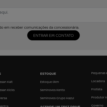
o em receber comunicações da concessionária.
ENTRAR EM CONTATO
Pequenas 
S
ESTOQUE
Locadora
ssan Kait
Estoque 0km
Frotista
ssan Kicks
Seminovos Kento
Produtor r
Versa
Seminovos Grupo Hazul
Governo
Sentra
AGENDE UM TEST DRIVE