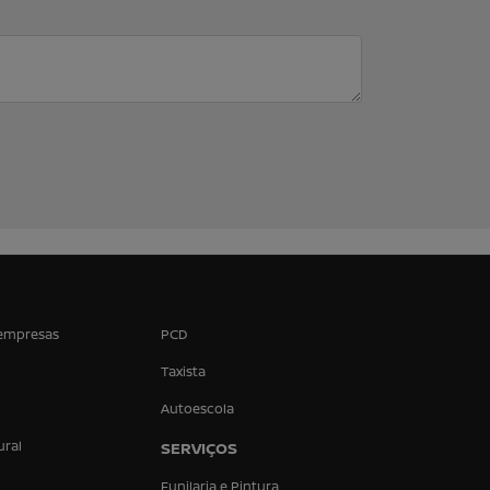
empresas
PCD
Taxista
Autoescola
ural
SERVIÇOS
Funilaria e Pintura