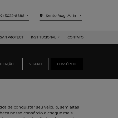
19) 3022-8888
Kento Mogi Mirim
SSAN PROTECT
INSTITUCIONAL
CONTATO
LOCAÇÃO
SEGURO
CONSÓRCIO
tica de conquistar seu veículo, sem altas
nheça nosso consórcio e chegue mais