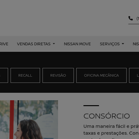
(
RIVE
VENDAS DIRETAS
NISSAN MOVE
SERVIÇOS
NI
S
RECALL
REVISÃO
OFICINA MECÂNICA
CONSÓRCIO
Uma maneira fácil e prá
taxas e prestações. Co