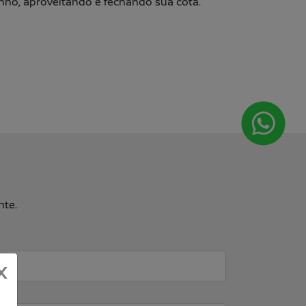
onho, aproveitando e fechando sua cota.
nte.
X