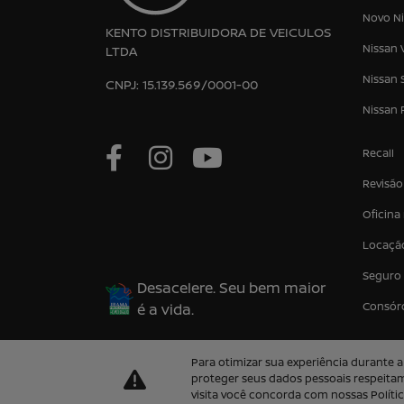
Novo Ni
KENTO DISTRIBUIDORA DE VEICULOS
Nissan 
LTDA
Nissan 
CNPJ: 15.139.569/0001-00
Nissan 
Recall
Revisão
Oficina
Locaçã
Seguro
Desacelere. Seu bem maior
Consór
é a vida.
Para otimizar sua experiência durante
proteger seus dados pessoais respeit
visita você concorda com nossas Polític