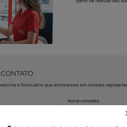
perto de realizar seu s
M CONTATO
, preencha o formulário que entraremos em contato rapidame
Nome completo
E-mail