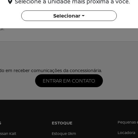
Selecione a unidade mais próxima a você.
Selecionar
o em receber comunicações da concessionária.
ENTRAR EM CONTATO
Pequenas 
S
ESTOQUE
Locadora
ssan Kait
Estoque 0km