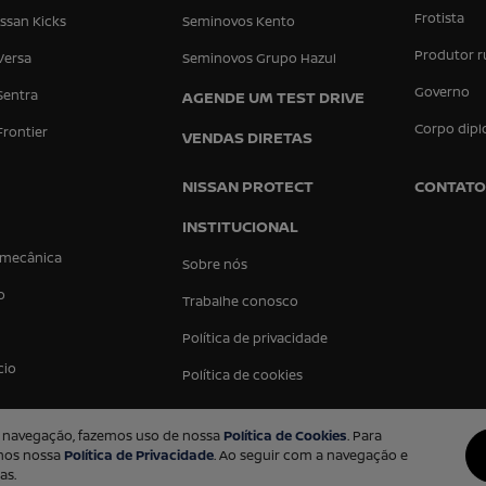
Frotista
ssan Kicks
Seminovos Kento
Produtor r
Versa
Seminovos Grupo Hazul
Governo
Sentra
AGENDE UM TEST DRIVE
Corpo dipl
Frontier
VENDAS DIRETAS
NISSAN PROTECT
CONTATO
INSTITUCIONAL
 mecânica
Sobre nós
o
Trabalhe conosco
Política de privacidade
cio
Política de cookies
 a navegação, fazemos uso de nossa
Política de Cookies
. Para
amos nossa
Política de Privacidade
. Ao seguir com a navegação e
as.
Desenvolvido pela DEALERSPACE ® Direitos Reservados.