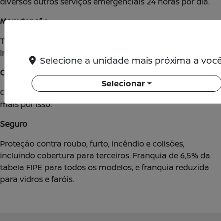
diversos outros serviços emergenciais 24 horas por dia.
Manutenção
Todos os custos de manutenção e revisão estão cobertos,
incluindo troca de pneus.
Selecione a unidade mais próxima a você
Condutores ilimitados
Selecionar
Compartilhe a condução do seu Nissan sem pagar nada a
mais por isso.
Seguro
Proteção contra roubo, furto, incêndio e colisões,
incluindo cobertura para terceiros. Franquia de 6,5% da
tabela FIPE para todos os modelos, e franquia reduzida
para vidros e faróis.