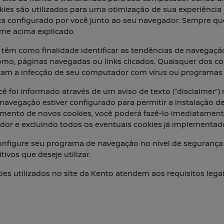
kies são utilizados para uma otimização de sua experiência
a configurado por você junto ao seu navegador. Sempre qu
rme acima explicado.
o têm como finalidade identificar as tendências de navegaç
como, páginas navegadas ou links clicados. Quaisquer dos c
tam a infecção de seu computador com vírus ou programas 
ocê foi informado através de um aviso de texto (“disclaimer”)
vegação estiver configurado para permitir a instalação de
amento de novos cookies, você poderá fazê-lo imediatamen
dor e excluindo todos os eventuais cookies já implementad
nfigure seu programa de navegação no nível de segurança
ivos que deseje utilizar.
 utilizados no site da Kento atendem aos requisitos lega