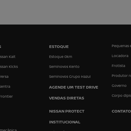
Pequenas 
S
ESTOQUE
Locadora
ssan Kait
Estoque 0km
Frotista
ssan Kicks
Seminovos Kento
Produtor r
Versa
Seminovos Grupo Hazul
Governo
Sentra
AGENDE UM TEST DRIVE
Corpo dipl
Frontier
VENDAS DIRETAS
NISSAN PROTECT
CONTATO
INSTITUCIONAL
 mecânica