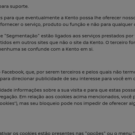
para suporte.
s para que eventualmente a Kento possa lhe oferecer nosso
ornecer o serviço, produto ou função e não para qualquer o
"Segmentação" estão ligados aos serviços prestados por te
tidos em outros sites que não o site da Kento. O terceiro f
a nenhuma se confunde com a Kento em si.
o Facebook, que, por serem terceiros e pelos quais não term
a para direcionar publicidade de seu interesse para você em o
cidade informações sobre a sua visita e para que estas pos
avegação. Em relação aos cookies acima mencionados, você 
ookies”), mas seu bloqueio pode nos impedir de oferecer al
tivar os cookies estão presentes nas "opções" ou o menu "