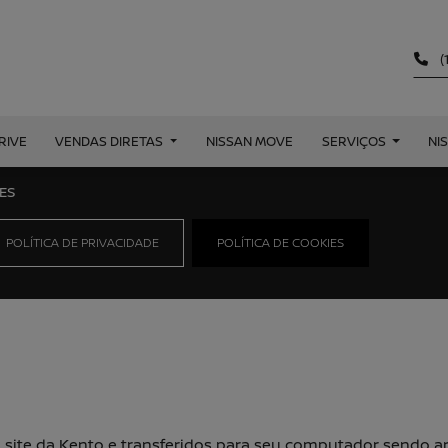
(
RIVE
VENDAS DIRETAS
NISSAN MOVE
SERVIÇOS
NI
ES
POLÍTICA DE PRIVACIDADE
POLÍTICA DE COOKIES
o site da Kento e transferidos para seu computador sendo