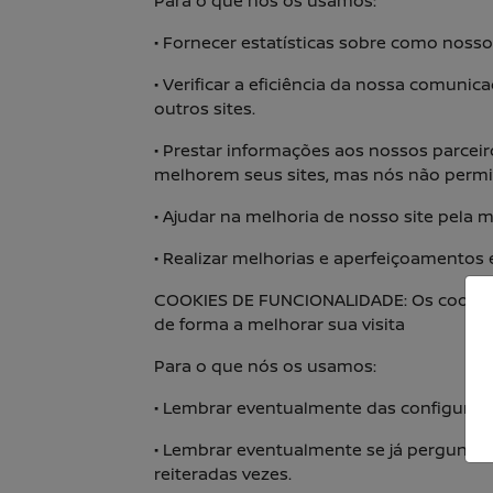
Para o que nós os usamos:
• Fornecer estatísticas sobre como nosso s
• Verificar a eficiência da nossa comuni
outros sites.
• Prestar informações aos nossos parceir
melhorem seus sites, mas nós não permit
• Ajudar na melhoria de nosso site pela
• Realizar melhorias e aperfeiçoamento
COOKIES DE FUNCIONALIDADE: Os cookies 
de forma a melhorar sua visita
Para o que nós os usamos:
• Lembrar eventualmente das configuraçõ
• Lembrar eventualmente se já pergunta
reiteradas vezes.