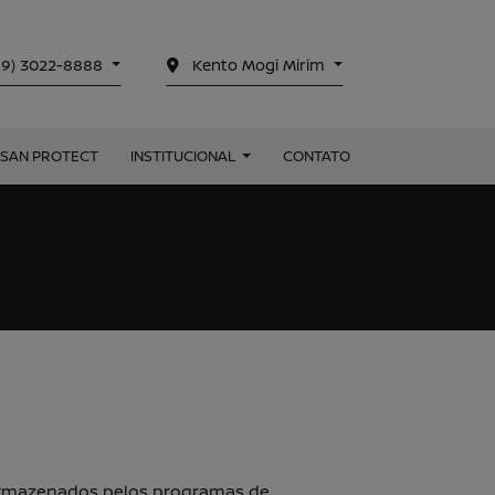
19) 3022-8888
Kento Mogi Mirim
SSAN PROTECT
INSTITUCIONAL
CONTATO
 armazenados pelos programas de