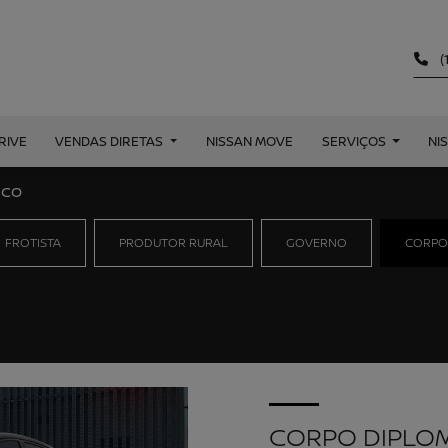
(
RIVE
VENDAS DIRETAS
NISSAN MOVE
SERVIÇOS
NI
ICO
FROTISTA
PRODUTOR RURAL
GOVERNO
CORPO
CORPO DIPLO