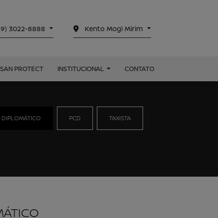
19) 3022-8888
Kento Mogi Mirim
SSAN PROTECT
INSTITUCIONAL
CONTATO
 DIPLOMÁTICO
PCD
TAXISTA
MÁTICO