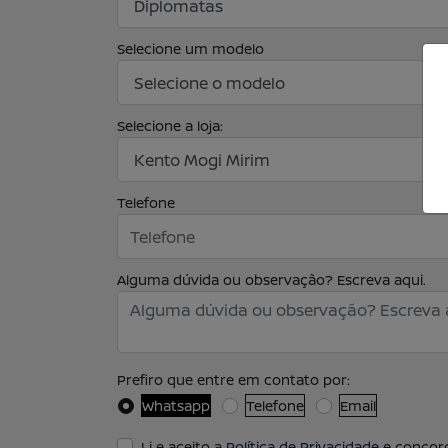
Selecione um modelo
Selecione a loja:
Telefone
Alguma dúvida ou observação? Escreva aqui.
Prefiro que entre em contato por:
Whatsapp
Telefone
Email
Li e aceito a
Política de Privacidade
e concord