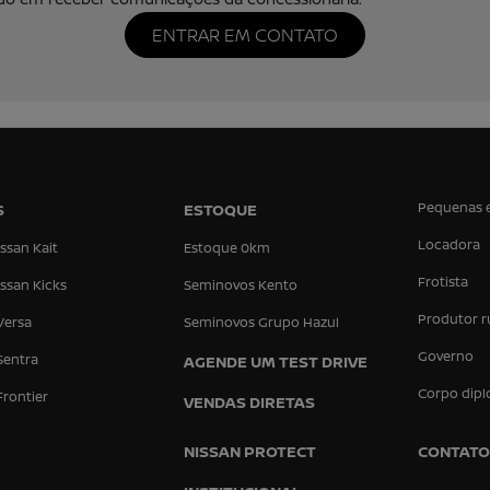
ENTRAR EM CONTATO
Pequenas 
S
ESTOQUE
Locadora
ssan Kait
Estoque 0km
Frotista
ssan Kicks
Seminovos Kento
Produtor r
Versa
Seminovos Grupo Hazul
Governo
Sentra
AGENDE UM TEST DRIVE
Corpo dipl
Frontier
VENDAS DIRETAS
NISSAN PROTECT
CONTATO