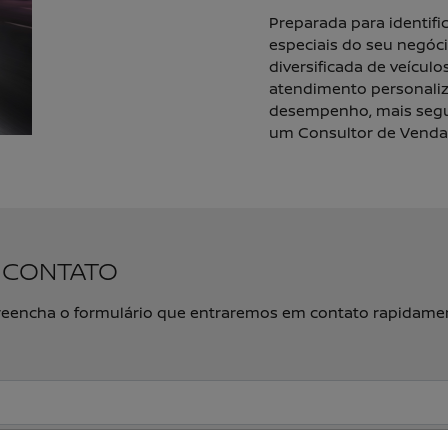
Preparada para identifi
especiais do seu negóci
diversificada de veículo
atendimento personaliz
desempenho, mais segur
um Consultor de Vendas
M CONTATO
, preencha o formulário que entraremos em contato rapidame