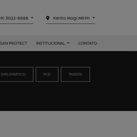
19) 3022-8888
Kento Mogi Mirim
SSAN PROTECT
INSTITUCIONAL
CONTATO
 DIPLOMÁTICO
PCD
TAXISTA