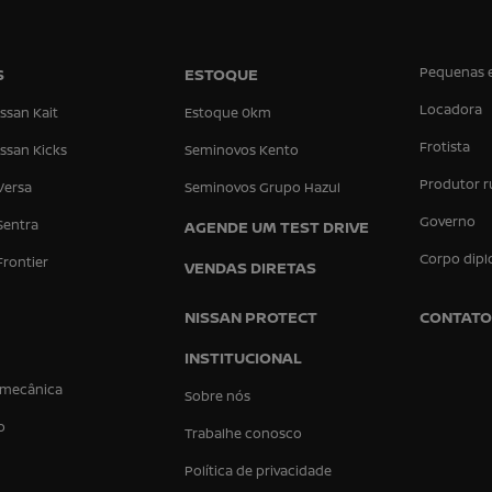
Pequenas 
S
ESTOQUE
Locadora
ssan Kait
Estoque 0km
Frotista
ssan Kicks
Seminovos Kento
Produtor r
Versa
Seminovos Grupo Hazul
Governo
Sentra
AGENDE UM TEST DRIVE
Corpo dipl
Frontier
VENDAS DIRETAS
NISSAN PROTECT
CONTATO
INSTITUCIONAL
 mecânica
Sobre nós
o
Trabalhe conosco
Política de privacidade