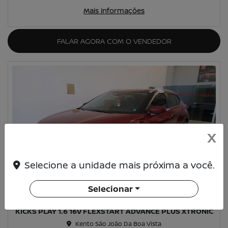
Mais informações
FALAR AGORA COM O VENDEDOR
X
Selecione a unidade mais próxima a você.
Compartilhe
Selecionar
NISSAN
KICKS PLAY 1.6 16V FLEXSTART ADVANCE PLUS XTRONIC
Kento São João Da Boa Vista