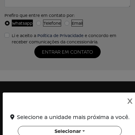
Prefiro que entre em contato por:
Whatsapp
Telefone
Email
Li e aceito a
Política de Privacidade
e concordo em
receber comunicações da concessionária.
ENTRAR EM CONTATO
X
KENTO DISTRIBUIDORA DE VEICULOS LTDA
Selecione a unidade mais próxima a você.
CNPJ: 15.139.569/0001-00
Selecionar