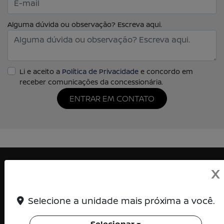
Alguma dúvida ou observação? Escreva aqui.
Li e aceito a
Política de Privacidade
e concordo em
receber comunicações da concessionária.
ENTRAR EM CONTATO
X
Selecione a unidade mais próxima a você.
KENTO DISTRIBUIDORA DE VEICULOS LTDA
CNPJ: 15.139.569/0001-00