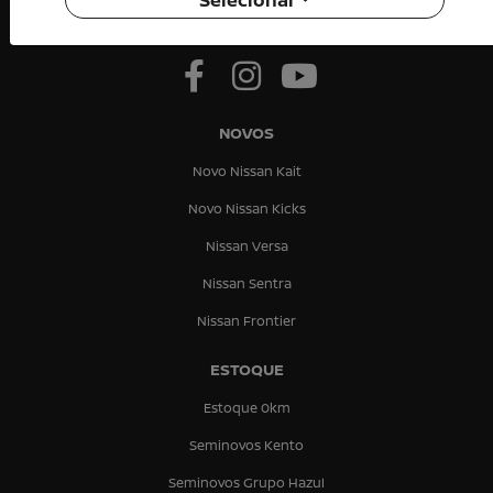
Selecionar
NOVOS
Novo Nissan Kait
Novo Nissan Kicks
Nissan Versa
Nissan Sentra
Nissan Frontier
ESTOQUE
Estoque 0km
Seminovos Kento
Seminovos Grupo Hazul