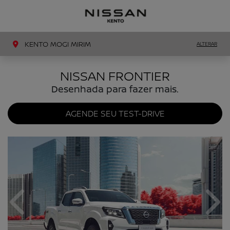
MENU
LIGAR
KENTO MOGI MIRIM
ALTERAR
NISSAN FRONTIER
Desenhada para fazer mais.
AGENDE SEU TEST-DRIVE
Anterior
Próx