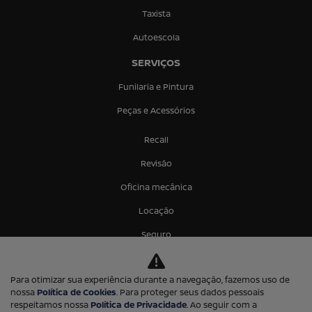
Taxista
Autoescola
SERVIÇOS
Funilaria e Pintura
Peças e Acessórios
Recall
Revisão
Oficina mecânica
Locação
Seguro
Consórcio
Para otimizar sua experiência durante a navegação, fazemos uso de
NISSAN PROTECT
nossa
Política de Cookies
. Para proteger seus dados pessoais
respeitamos nossa
Política de Privacidade
. Ao seguir com a