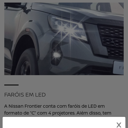
FARÓIS EM LED
A Nissan Frontier conta com faróis de LED em
formato de “C” com 4 projetores. Além disso, tem
faróis antineblina para facilitar sua visão em qualquer
X
desafio.