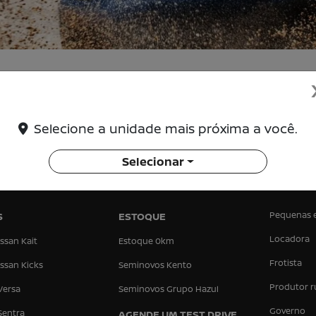
Não encontramos ofertas disponíveis para essa loja
Selecione a unidade mais próxima a você.
Selecionar
Pequenas 
S
ESTOQUE
Locadora
ssan Kait
Estoque 0km
Frotista
ssan Kicks
Seminovos Kento
Produtor r
Versa
Seminovos Grupo Hazul
Governo
Sentra
AGENDE UM TEST DRIVE