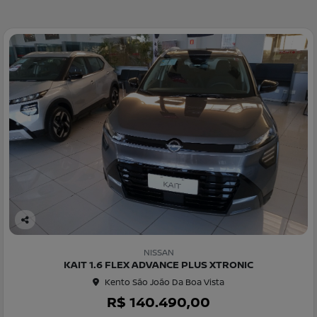
Co
m
NISSAN
pa
KAIT 1.6 FLEX ADVANCE PLUS XTRONIC
rtil
Kento São João Da Boa Vista
he
R$ 140.490,00