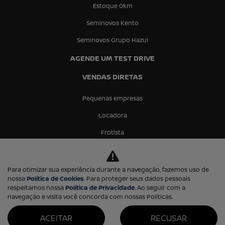
Estoque 0km
Seminovos Kento
Seminovos Grupo Hazul
AGENDE UM TEST DRIVE
VENDAS DIRETAS
Pequenas empresas
Locadora
Frotista
Produtor rural
Governo
Para otimizar sua experiência durante a navegação, fazemos uso de
nossa
Política de Cookies
. Para proteger seus dados pessoais
Corpo diplomático
respeitamos nossa
Política de Privacidade
. Ao seguir com a
navegação e visita você concorda com nossas Políticas.
PCD
ACEITAR
RECUSAR
Taxista