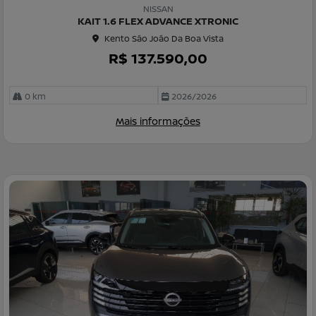
m
NISSAN
pa
KAIT 1.6 FLEX ADVANCE XTRONIC
rtil
Kento São João Da Boa Vista
he
R$ 137.590,00
0 km
2026/2026
Mais informações