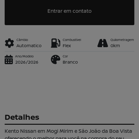
Entrar em contato
Câmbio
Combustível
Quilometragem
Automatico
Flex
0km
Ano/Modelo
Cor
2026/2026
Branco
Detalhes
Kento Nissan em Mogi Mirim e São João da Boa Vista
oferecendo o melhor para você na compra do seu