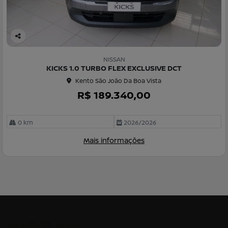
Co
m
NISSAN
pa
KICKS 1.0 TURBO FLEX EXCLUSIVE DCT
rtil
Kento São João Da Boa Vista
he
R$ 189.340,00
0 km
2026/2026
Mais informações