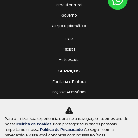
Produtor rural
Governo
Corpo diplomático
PCD
Taxista
Autoescola
SERVIÇOS
Funilaria e Pintura
Peças e Acessórios
Recall
Revisão
Para otimizar sua experiência durante a navegação, fazemos uso de
nossa
Política de Cookies
. Para proteger seus dados pessoais
Oficina mecânica
respeitamos nossa
Política de Privacidade
. Ao seguir com a
navegação e visita você concorda com nossas Políticas.
Locação