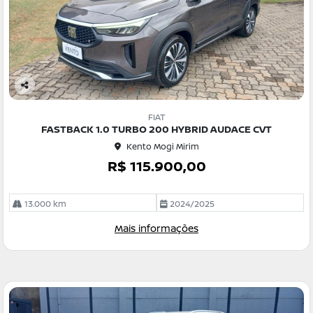
Co
m
FIAT
pa
FASTBACK 1.0 TURBO 200 HYBRID AUDACE CVT
rtil
Kento Mogi Mirim
he
R$ 115.900,00
13.000 km
2024/2025
Mais informações