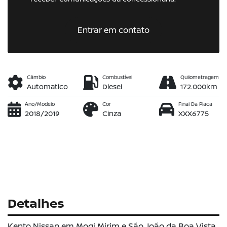
Entrar em contato
Câmbio
Combustível
Quilometragem
Automatico
Diesel
172.000km
Ano/Modelo
Cor
Final Da Placa
2018/2019
Cinza
XXX6775
Detalhes
Kento Nissan em Mogi Mirim e São João da Boa Vista