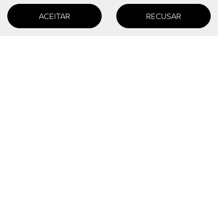
Seguro
ACEITAR
RECUSAR
Consórcio
NISSAN PROTECT
INSTITUCIONAL
Sobre nós
Trabalhe conosco
Política de privacidade
Política de cookies
CONTATO
Desacelere. Seu bem maior é a vida.