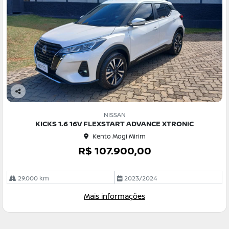
Co
m
NISSAN
pa
KICKS 1.6 16V FLEXSTART ADVANCE XTRONIC
rtil
Kento Mogi Mirim
he
R$ 107.900,00
29.000 km
2023/2024
Mais informações