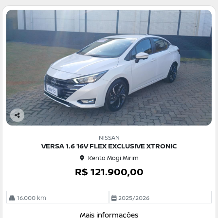
Co
m
NISSAN
pa
VERSA 1.6 16V FLEX EXCLUSIVE XTRONIC
rtil
Kento Mogi Mirim
he
R$ 121.900,00
16.000 km
2025/2026
Mais informações