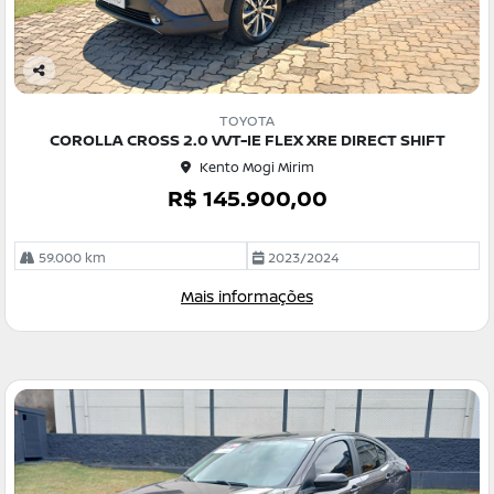
Co
m
TOYOTA
pa
COROLLA CROSS 2.0 VVT-IE FLEX XRE DIRECT SHIFT
rtil
Kento Mogi Mirim
he
R$ 145.900,00
59.000 km
2023/2024
Mais informações