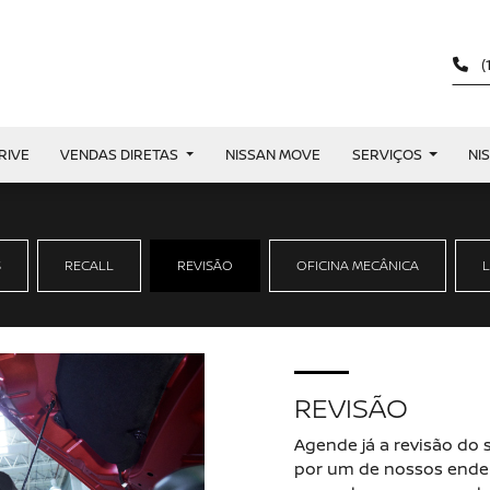
(
RIVE
VENDAS DIRETAS
NISSAN MOVE
SERVIÇOS
NI
S
RECALL
REVISÃO
OFICINA MECÂNICA
REVISÃO
Agende já a revisão do
por um de nossos ender