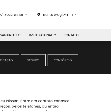
19) 3022-8888
Kento Mogi Mirim
SSAN PROTECT
INSTITUCIONAL
CONTATO
LOCAÇÃO
SEGURO
CONSÓRCIO
 seu Nissan! Entre em contato conosco
eços, pelos telefones, ou então