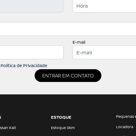
E-mail
a
Política de Privacidade
ENTRAR EM CONTATO
Pequenas 
S
ESTOQUE
Locadora
ssan Kait
Estoque 0km