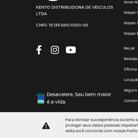
Novo Ni
KENTO DISTRIBUIDORA DE VEICULOS
Nissan 
LTDA
Nissan 
CNPJ: 15.139.569/0001-00
Nissan 
Recall
Revisão
Oficina
Locaçã
Seguro
Desacelere. Seu bem maior
Consór
é a vida.
Para otimizar sua experiência durante
proteger seus dados pessoais respeit
visita você concorda com nossas Polític