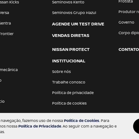
Frotista
ssan Kicks
Seminovos Kento
Produtor r
Versa
Seminovos Grupo Hazul
Governo
Sentra
AGENDE UM TEST DRIVE
Corpo dipl
Frontier
VENDAS DIRETAS
NISSAN PROTECT
CONTATO
INSTITUCIONAL
 mecânica
Sobre nós
o
Trabalhe conosco
Política de privacidade
cio
Política de cookies
 a navegação, fazemos uso de nossa
Política de Cookies
. Para
amos nossa
Política de Privacidade
. Ao seguir com a navegação e
as.
Desenvolvido pela DEALERSPACE ® Direitos Reservados.