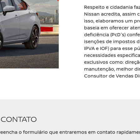
Respeito e cidadania fa
Nissan acredita, assim
isso, elaboramos um pr
baseia em oferecer ate
deficiência (PcD's) con
isenções de impostos do
IPVA e IOF) para esse p
necessidades especifica
exclusivos como: direção
manutenção, melhor diri
Consultor de Vendas Di
M CONTATO
, preencha o formulário que entraremos em contato rapidame