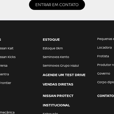
ENTRAR EM CONTATO
Pequenas 
S
ESTOQUE
Locadora
ssan Kait
Estoque 0km
Frotista
ssan Kicks
Seminovos Kento
Produtor r
Versa
Seminovos Grupo Hazul
Governo
Sentra
AGENDE UM TEST DRIVE
Corpo dipl
Frontier
VENDAS DIRETAS
NISSAN PROTECT
CONTATO
INSTITUCIONAL
 mecânica
Sobre nós