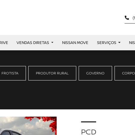
(
RIVE
VENDAS DIRETAS
NISSAN MOVE
SERVIÇOS
NI
FROTISTA
PRODUTOR RURAL
GOVERNO
CORPO
PCD