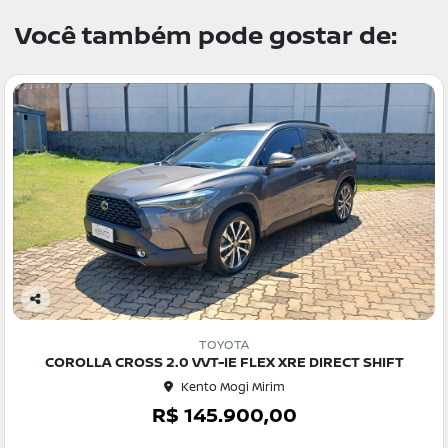
Você também pode gostar de:
Co
m
TOYOTA
pa
COROLLA CROSS 2.0 VVT-IE FLEX XRE DIRECT SHIFT
rtil
Kento Mogi Mirim
he
R$ 145.900,00