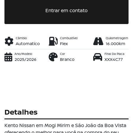
Entrar em contato
Câmbio
Combustível
Quilometragem
Automatico
Flex
16.000km
Ano/Modelo
Cor
Final Da Placa
2025/2026
Branco
XXX4C77
Detalhes
Kento Nissan em Mogi Mirim e São João da Boa Vista
oferecendo o melhor para você na compra do seu