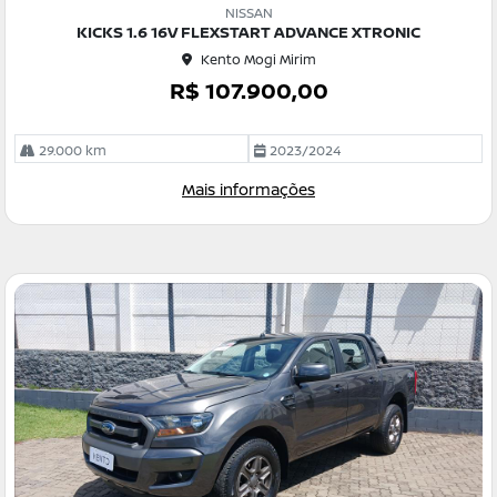
m
NISSAN
pa
KICKS 1.6 16V FLEXSTART ADVANCE XTRONIC
rtil
Kento Mogi Mirim
he
R$ 107.900,00
29.000 km
2023/2024
Mais informações