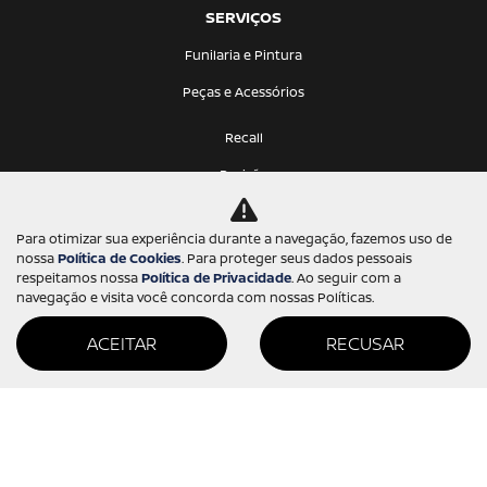
SERVIÇOS
Funilaria e Pintura
Peças e Acessórios
Recall
Revisão
Oficina mecânica
Para otimizar sua experiência durante a navegação, fazemos uso de
Locação
nossa
Política de Cookies
. Para proteger seus dados pessoais
respeitamos nossa
Política de Privacidade
. Ao seguir com a
Seguro
navegação e visita você concorda com nossas Políticas.
Consórcio
ACEITAR
RECUSAR
NISSAN PROTECT
INSTITUCIONAL
Sobre nós
Trabalhe conosco