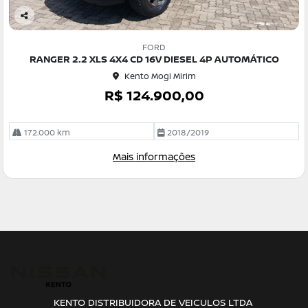
Co
m
FORD
pa
RANGER 2.2 XLS 4X4 CD 16V DIESEL 4P AUTOMÁTICO
rtil
Kento Mogi Mirim
he
R$ 124.900,00
172.000 km
2018/2019
Mais informações
KENTO DISTRIBUIDORA DE VEICULOS LTDA