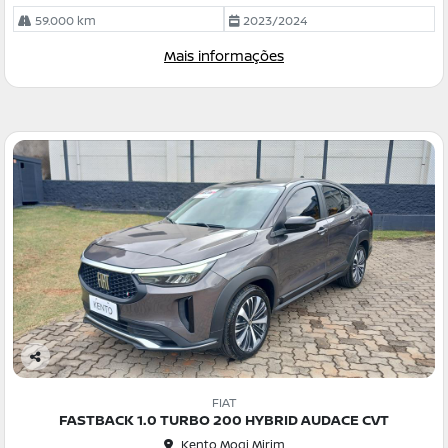
59.000 km
2023/2024
Mais informações
Co
m
FIAT
pa
FASTBACK 1.0 TURBO 200 HYBRID AUDACE CVT
rtil
Kento Mogi Mirim
he