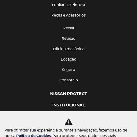
Funilaria e Pintura
Peças e Acessórios
Recall
Revisão
Oficina mecânica
Locação
Seguro
Consórcio
NISSAN PROTECT
INSTITUCIONAL
Sobre nós
Trabalhe conosco
Para otimizar sua experiência durante a navegação, fazemos uso de
nossa
Política de Cookies
. Para proteger seus dados pessoais
Política de privacidade