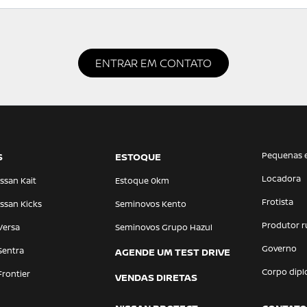
ENTRAR EM CONTATO
Pequenas 
S
ESTOQUE
Locadora
ssan Kait
Estoque 0km
Frotista
ssan Kicks
Seminovos Kento
Produtor r
Versa
Seminovos Grupo Hazul
Governo
Sentra
AGENDE UM TEST DRIVE
Corpo dipl
Frontier
VENDAS DIRETAS