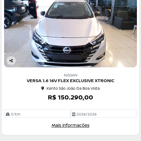
Co
m
NISSAN
pa
VERSA 1.6 16V FLEX EXCLUSIVE XTRONIC
rtil
Kento São João Da Boa Vista
he
R$ 150.290,00
0 km
2026/2026
Mais informações