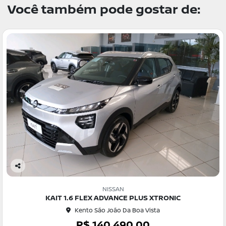
Você também pode gostar de:
Co
m
NISSAN
pa
KAIT 1.6 FLEX ADVANCE PLUS XTRONIC
rtil
Kento São João Da Boa Vista
he
R$ 140.490,00