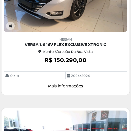
Co
m
NISSAN
pa
VERSA 1.6 16V FLEX EXCLUSIVE XTRONIC
rtil
Kento São João Da Boa Vista
he
R$ 150.290,00
0 km
2026/2026
Mais informações