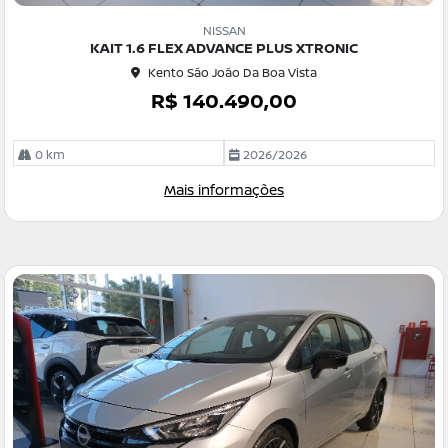
Co
m
NISSAN
pa
KAIT 1.6 FLEX ADVANCE PLUS XTRONIC
rtil
Kento São João Da Boa Vista
he
R$ 140.490,00
0 km
2026/2026
Mais informações