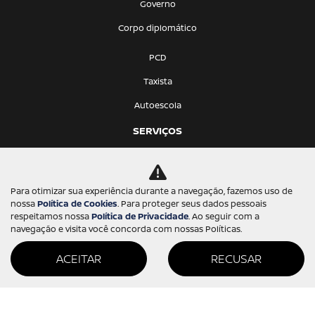
Governo
Corpo diplomático
PCD
Taxista
Autoescola
SERVIÇOS
Funilaria e Pintura
Peças e Acessórios
Para otimizar sua experiência durante a navegação, fazemos uso de
nossa
Política de Cookies
. Para proteger seus dados pessoais
Recall
respeitamos nossa
Política de Privacidade
. Ao seguir com a
navegação e visita você concorda com nossas Políticas.
Revisão
Oficina mecânica
ACEITAR
RECUSAR
Locação
Seguro