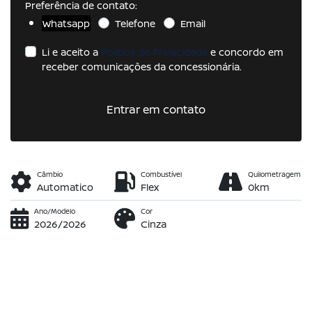
Preferência de contato:
Whatsapp
Telefone
Email
Li e aceito a
Política de Privacidade
e concordo em
receber comunicações da concessionária.
Entrar em contato
Câmbio
Combustível
Quilometragem
Automatico
Flex
0km
Ano/Modelo
Cor
2026/2026
Cinza