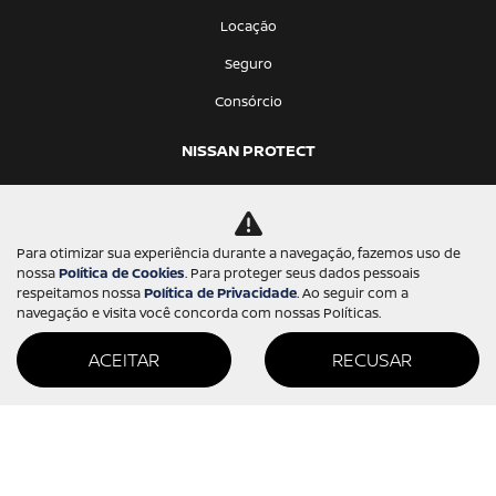
Locação
Seguro
Consórcio
NISSAN PROTECT
INSTITUCIONAL
Sobre nós
Para otimizar sua experiência durante a navegação, fazemos uso de
Trabalhe conosco
nossa
Política de Cookies
. Para proteger seus dados pessoais
respeitamos nossa
Política de Privacidade
. Ao seguir com a
Política de privacidade
navegação e visita você concorda com nossas Políticas.
Política de cookies
ACEITAR
RECUSAR
CONTATO
Desacelere. Seu bem maior é a vida.