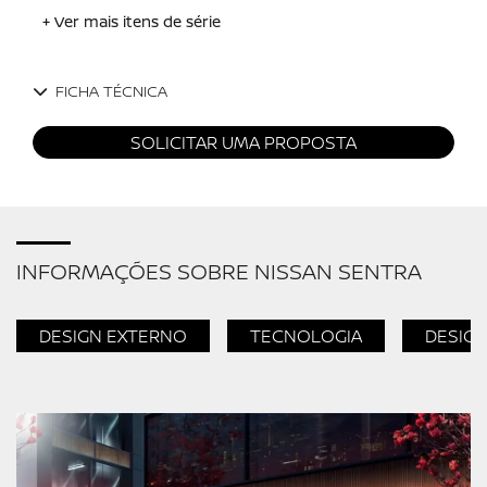
+ Ver mais itens de série
FICHA TÉCNICA
SOLICITAR UMA PROPOSTA
INFORMAÇÕES SOBRE NISSAN SENTRA
DESIGN EXTERNO
TECNOLOGIA
DESIGN