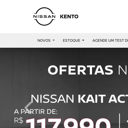
NOVOS
ESTOQUE
AGENDE UM TEST D
templates.template-01.components.carousel.t