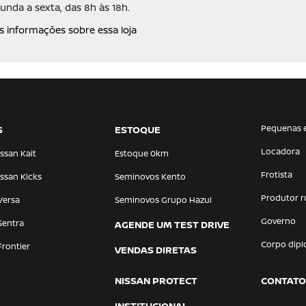
unda a sexta, das 8h às 18h.
s informações sobre essa loja
Pequenas 
S
ESTOQUE
Locadora
ssan Kait
Estoque 0km
Frotista
ssan Kicks
Seminovos Kento
Produtor r
Versa
Seminovos Grupo Hazul
Governo
Sentra
AGENDE UM TEST DRIVE
Corpo dipl
Frontier
VENDAS DIRETAS
NISSAN PROTECT
CONTATO
INSTITUCIONAL