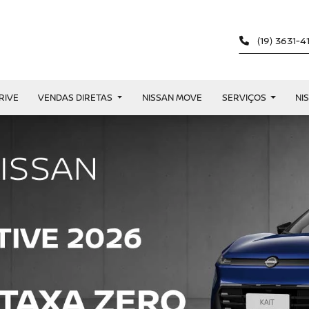
(19) 3631-
RIVE
VENDAS DIRETAS
NISSAN MOVE
SERVIÇOS
NI
exts.control_prev