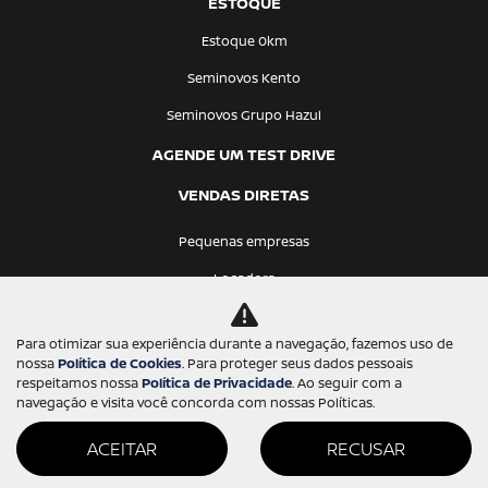
ESTOQUE
Estoque 0km
Seminovos Kento
Seminovos Grupo Hazul
AGENDE UM TEST DRIVE
VENDAS DIRETAS
Pequenas empresas
Locadora
Frotista
Para otimizar sua experiência durante a navegação, fazemos uso de
Produtor rural
nossa
Política de Cookies
. Para proteger seus dados pessoais
respeitamos nossa
Política de Privacidade
. Ao seguir com a
Governo
navegação e visita você concorda com nossas Políticas.
Corpo diplomático
ACEITAR
RECUSAR
PCD