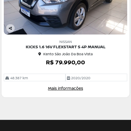
Co
m
NISSAN
pa
KICKS 1.6 16V FLEXSTART S 4P MANUAL
rtil
Kento São João Da Boa Vista
he
R$ 79.990,00
48.387 km
2020/2020
Mais informações