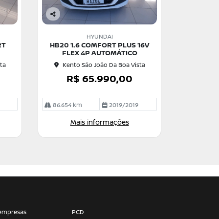
Co
m
HYUNDAI
pa
RT
HB20 1.6 COMFORT PLUS 16V
rtil
FLEX 4P AUTOMÁTICO
he
ta
Kento São João Da Boa Vista
R$ 65.990,00
1
86.654 km
2019/2019
Mais informações
empresas
PCD