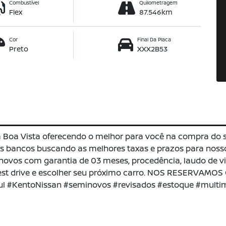
Combustível
Quilometragem
Flex
87.546km
Cor
Final Da Placa
Preto
XXX2B53
a Boa Vista oferecendo o melhor para você na compra do
 bancos buscando as melhores taxas e prazos para nosso
novos com garantia de 03 meses, procedência, laudo de vis
est drive e escolher seu próximo carro. NOS RESERVAMO
l #KentoNissan #seminovos #revisados #estoque #multi