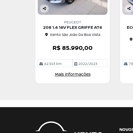
Co
Co
m
m
PEUGEOT
pa
pa
208 1.6 16V FLEX GRIFFE AT6
EC
rtil
rtil
Kento São João Da Boa Vista
he
he
R$ 85.990,00
62.343 km
2022/2023
78
Mais informações
NOVO