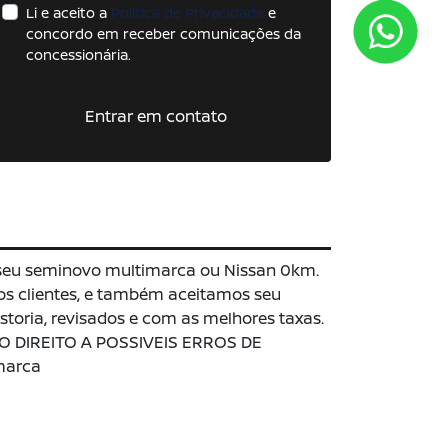
Li e aceito a
Política de Privacidade
e
concordo em receber comunicações da
concessionária.
Entrar em contato
 seu seminovo multimarca ou Nissan 0km.
s clientes, e também aceitamos seu
toria, revisados e com as melhores taxas.
S O DIREITO A POSSIVEIS ERROS DE
marca