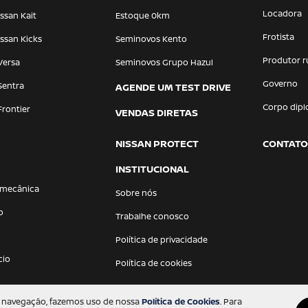
Locadora
ssan Kait
Estoque 0km
Frotista
ssan Kicks
Seminovos Kento
Produtor r
Versa
Seminovos Grupo Hazul
Governo
Sentra
AGENDE UM TEST DRIVE
Corpo dipl
Frontier
VENDAS DIRETAS
NISSAN PROTECT
CONTATO
INSTITUCIONAL
 mecânica
Sobre nós
o
Trabalhe conosco
Política de privacidade
cio
Política de cookies
 a navegação, fazemos uso de nossa
Política de Cookies
. Para