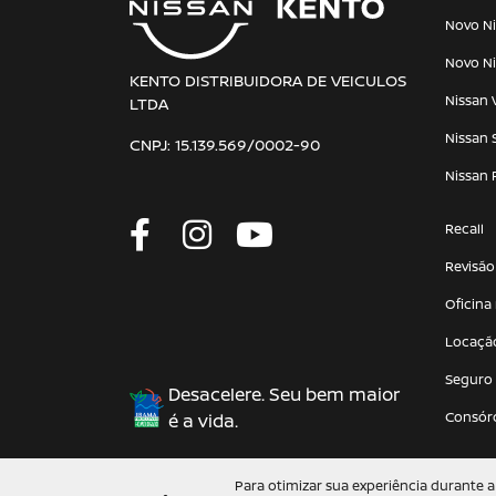
Novo Ni
Novo Ni
KENTO DISTRIBUIDORA DE VEICULOS
Nissan 
LTDA
Nissan 
CNPJ: 15.139.569/0002-90
Nissan 
Recall
Revisão
Oficina
Locaçã
Seguro
Desacelere. Seu bem maior
Consór
é a vida.
Para otimizar sua experiência durante