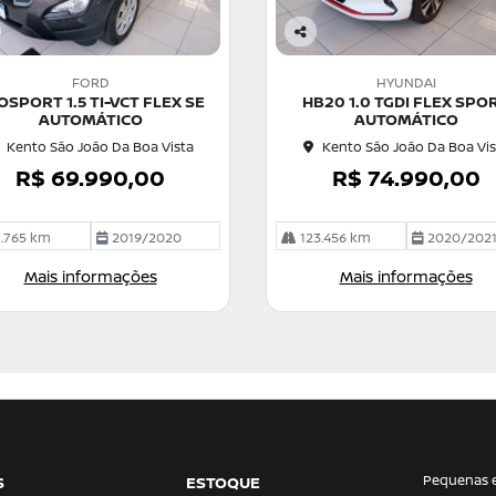
Co
m
FORD
HYUNDAI
pa
OSPORT 1.5 TI-VCT FLEX SE
HB20 1.0 TGDI FLEX SPO
rtil
AUTOMÁTICO
AUTOMÁTICO
he
Kento São João Da Boa Vista
Kento São João Da Boa Vis
R$ 69.990,00
R$ 74.990,00
.765 km
2019/2020
123.456 km
2020/202
Mais informações
Mais informações
Pequenas 
S
ESTOQUE