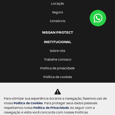
Locação
Seguro
Consórcio
NISSAN PROTECT
INSTITUCIONAL
Sobre nós
Trabalhe conosco
Política de privacidade
Política de cookies
CONTATO
Para otimizar sua experiência durante a navegação, fazemos uso de
Desacelere. Seu bem maior é a vida.
nossa
Política de Cookies
. Para proteger seus dados pessoais
respeitamos nossa
Política de Privacidade
. Ao seguir com a
navegação e visita você concorda com nossas Políticas.