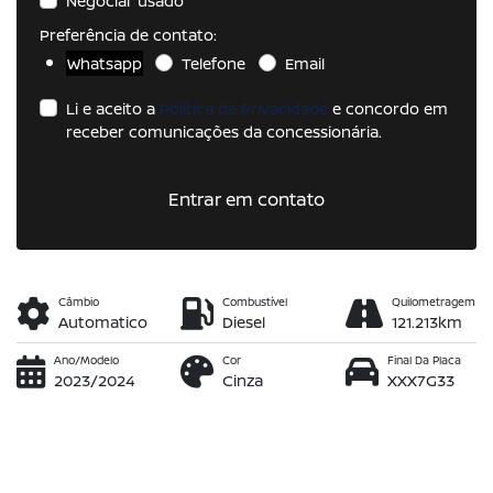
Negociar usado
Preferência de contato:
Whatsapp
Telefone
Email
Li e aceito a
Política de Privacidade
e concordo em
receber comunicações da concessionária.
Entrar em contato
Câmbio
Combustível
Quilometragem
Automatico
Diesel
121.213km
Ano/Modelo
Cor
Final Da Placa
2023/2024
Cinza
XXX7G33