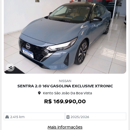
Co
m
NISSAN
pa
SENTRA 2.0 16V GASOLINA EXCLUSIVE XTRONIC
rtil
Kento São João Da Boa Vista
he
R$ 169.990,00
2.415 km
2025/2026
Mais informações