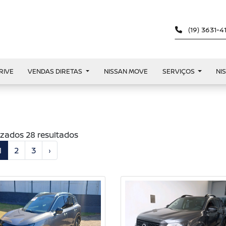
(19) 3631-
RIVE
VENDAS DIRETAS
NISSAN MOVE
SERVIÇOS
NI
izados 28 resultados
1
2
3
›