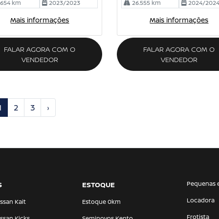
.654 km
2023/2023
26.555 km
2024/202
Mais informações
Mais informações
FALAR AGORA COM O
FALAR AGORA COM O
VENDEDOR
VENDEDOR
1
2
3
›
Pequenas 
S
ESTOQUE
Locadora
ssan Kait
Estoque 0km
Frotista
ssan Kicks
Seminovos Kento