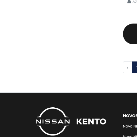
87
‹
NOVO
Novo Ni
Novo Ni