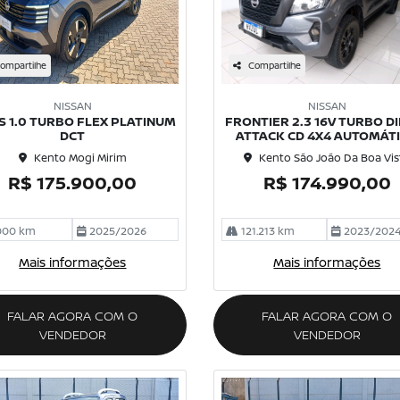
ompartilhe
Compartilhe
NISSAN
NISSAN
S 1.0 TURBO FLEX PLATINUM
FRONTIER 2.3 16V TURBO D
DCT
ATTACK CD 4X4 AUTOMÁT
Kento Mogi Mirim
Kento São João Da Boa Vis
R$ 175.900,00
R$ 174.990,00
000 km
2025/2026
121.213 km
2023/202
Mais informações
Mais informações
FALAR AGORA COM O
FALAR AGORA COM O
VENDEDOR
VENDEDOR