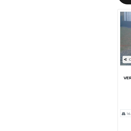
C
VER
16