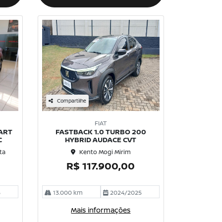
Compartilhe
FIAT
TART
FASTBACK 1.0 TURBO 200
C
HYBRID AUDACE CVT
ta
Kento Mogi Mirim
R$ 117.900,00
5
13.000 km
2024/2025
Mais informações