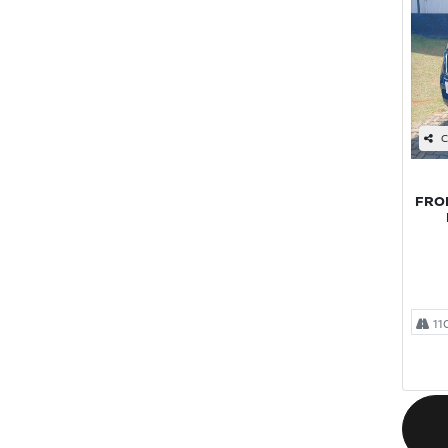
C
FRON
11